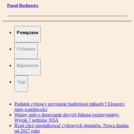
Paweł Rochowicz
Powiązane
Polecane
Najnowsze
Tagi
Podatek cyfrowy przyniesie budżetowi miliardy? Eksperci
mają wątpliwości
Ważny spór o doręczanie decyzji fiskusa rozstrzygnięty.
Wyrok 7 sędziów NSA
Rząd chce opodatkować cyfrowych gigantów. Nowa danina
od 2027 roku