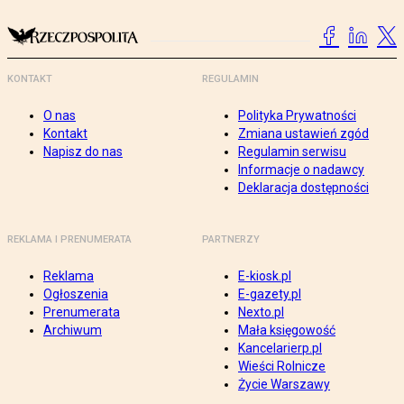
KONTAKT
REGULAMIN
O nas
Polityka Prywatności
Kontakt
Zmiana ustawień zgód
Napisz do nas
Regulamin serwisu
Informacje o nadawcy
Deklaracja dostępności
REKLAMA I PRENUMERATA
PARTNERZY
Reklama
E-kiosk.pl
Ogłoszenia
E-gazety.pl
Prenumerata
Nexto.pl
Archiwum
Mała księgowość
Kancelarierp.pl
Wieści Rolnicze
Życie Warszawy