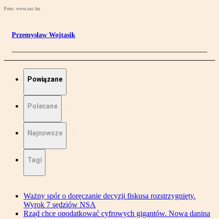
Foto: www.sxc.hu
Przemysław Wojtasik
Powiązane
Polecane
Najnowsze
Tagi
Ważny spór o doręczanie decyzji fiskusa rozstrzygnięty.
Wyrok 7 sędziów NSA
Rząd chce opodatkować cyfrowych gigantów. Nowa danina