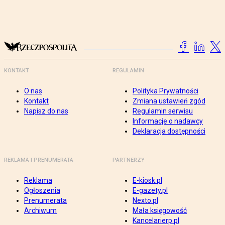
KONTAKT
REGULAMIN
O nas
Polityka Prywatności
Kontakt
Zmiana ustawień zgód
Napisz do nas
Regulamin serwisu
Informacje o nadawcy
Deklaracja dostępności
REKLAMA I PRENUMERATA
PARTNERZY
Reklama
E-kiosk.pl
Ogłoszenia
E-gazety.pl
Prenumerata
Nexto.pl
Archiwum
Mała księgowość
Kancelarierp.pl