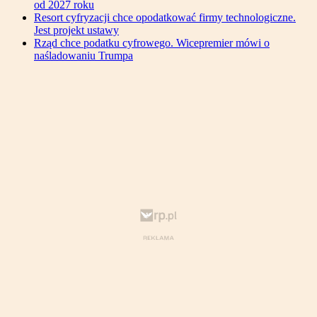
od 2027 roku
Resort cyfryzacji chce opodatkować firmy technologiczne.
Jest projekt ustawy
Rząd chce podatku cyfrowego. Wicepremier mówi o
naśladowaniu Trumpa