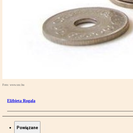
Foto: www.sxc.hu
Elżbieta Rogala
Powiązane