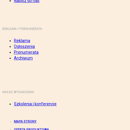
Napisz do nas
REKLAMA I PRENUMERATA
Reklama
Ogłoszenia
Prenumerata
Archiwum
NASZE WYDARZENIA
Szkolenia i konferencje
MAPA STRONY
OFERTA PRODUKTOWA