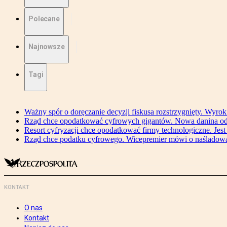
Polecane
Najnowsze
Tagi
Ważny spór o doręczanie decyzji fiskusa rozstrzygnięty. Wyr
Rząd chce opodatkować cyfrowych gigantów. Nowa danina od
Resort cyfryzacji chce opodatkować firmy technologiczne. Jest
Rząd chce podatku cyfrowego. Wicepremier mówi o naśladow
KONTAKT
O nas
Kontakt