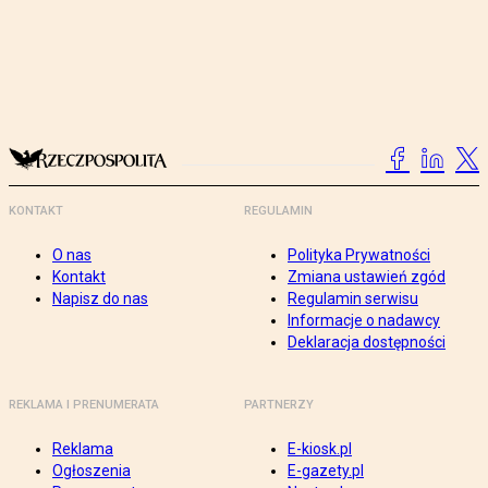
KONTAKT
REGULAMIN
O nas
Polityka Prywatności
Kontakt
Zmiana ustawień zgód
Napisz do nas
Regulamin serwisu
Informacje o nadawcy
Deklaracja dostępności
REKLAMA I PRENUMERATA
PARTNERZY
Reklama
E-kiosk.pl
Ogłoszenia
E-gazety.pl