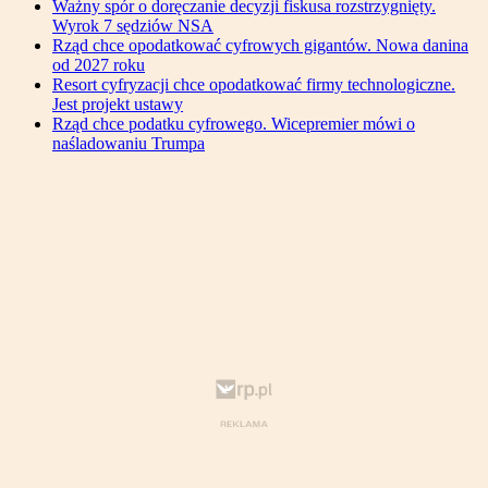
Ważny spór o doręczanie decyzji fiskusa rozstrzygnięty.
Wyrok 7 sędziów NSA
Rząd chce opodatkować cyfrowych gigantów. Nowa danina
od 2027 roku
Resort cyfryzacji chce opodatkować firmy technologiczne.
Jest projekt ustawy
Rząd chce podatku cyfrowego. Wicepremier mówi o
naśladowaniu Trumpa