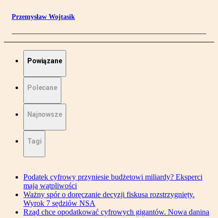
Przemysław Wojtasik
Powiązane
Polecane
Najnowsze
Tagi
Podatek cyfrowy przyniesie budżetowi miliardy? Eksperci
mają wątpliwości
Ważny spór o doręczanie decyzji fiskusa rozstrzygnięty.
Wyrok 7 sędziów NSA
Rząd chce opodatkować cyfrowych gigantów. Nowa danina