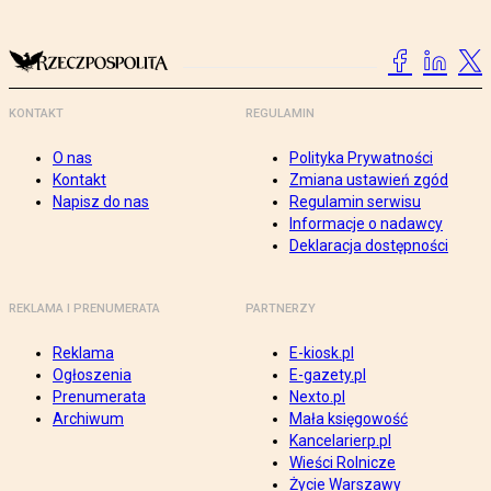
KONTAKT
REGULAMIN
O nas
Polityka Prywatności
Kontakt
Zmiana ustawień zgód
Napisz do nas
Regulamin serwisu
Informacje o nadawcy
Deklaracja dostępności
REKLAMA I PRENUMERATA
PARTNERZY
Reklama
E-kiosk.pl
Ogłoszenia
E-gazety.pl
Prenumerata
Nexto.pl
Archiwum
Mała księgowość
Kancelarierp.pl
Wieści Rolnicze
Życie Warszawy