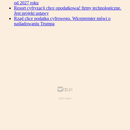
od 2027 roku
Resort cyfryzacji chce opodatkować firmy technologiczne.
Jest projekt ustawy
Rząd chce podatku cyfrowego. Wicepremier mówi o
naśladowaniu Trumpa