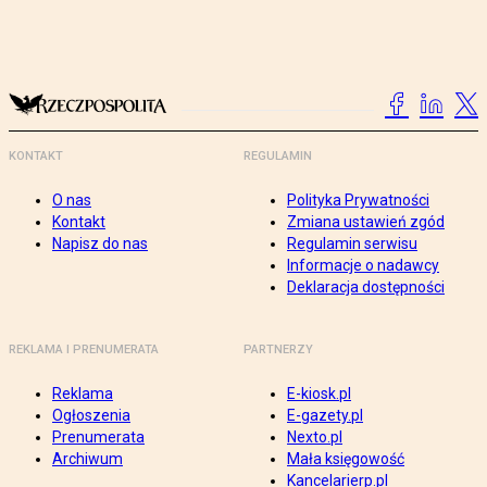
KONTAKT
REGULAMIN
O nas
Polityka Prywatności
Kontakt
Zmiana ustawień zgód
Napisz do nas
Regulamin serwisu
Informacje o nadawcy
Deklaracja dostępności
REKLAMA I PRENUMERATA
PARTNERZY
Reklama
E-kiosk.pl
Ogłoszenia
E-gazety.pl
Prenumerata
Nexto.pl
Archiwum
Mała księgowość
Kancelarierp.pl