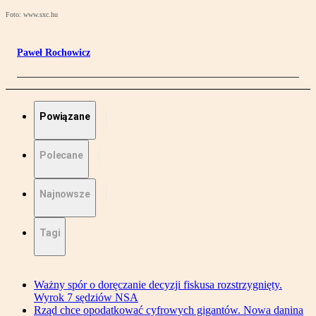
Foto: www.sxc.hu
Paweł Rochowicz
Powiązane
Polecane
Najnowsze
Tagi
Ważny spór o doręczanie decyzji fiskusa rozstrzygnięty.
Wyrok 7 sędziów NSA
Rząd chce opodatkować cyfrowych gigantów. Nowa danina