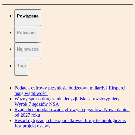
Powiązane
Polecane
Najnowsze
Tagi
Podatek cyfrowy przyniesie budżetowi miliardy? Eksperci
mają wątpliwości
Ważny spór o doręczanie decyzji fiskusa rozstrzygnięty.
Wyrok 7 sędziów NSA
Rząd chce opodatkować cyfrowych gigantów. Nowa danina
od 2027 roku
Resort cyfryzacji chce opodatkować firmy technologiczne.
Jest projekt ustawy