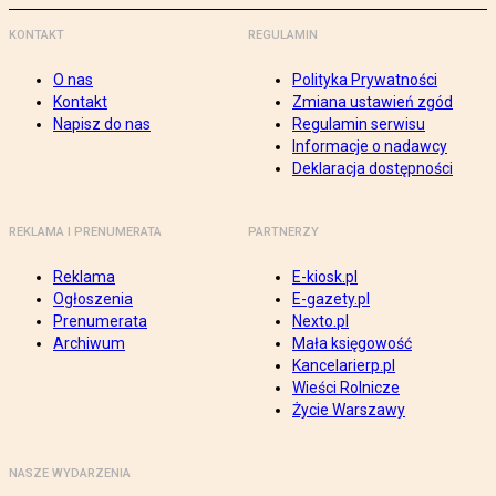
KONTAKT
REGULAMIN
O nas
Polityka Prywatności
Kontakt
Zmiana ustawień zgód
Napisz do nas
Regulamin serwisu
Informacje o nadawcy
Deklaracja dostępności
REKLAMA I PRENUMERATA
PARTNERZY
Reklama
E-kiosk.pl
Ogłoszenia
E-gazety.pl
Prenumerata
Nexto.pl
Archiwum
Mała księgowość
Kancelarierp.pl
Wieści Rolnicze
Życie Warszawy
NASZE WYDARZENIA