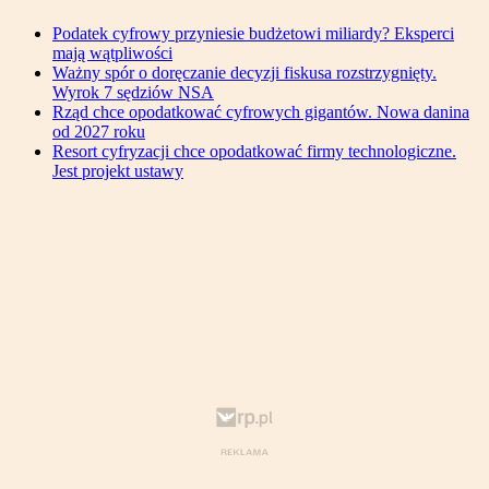
Podatek cyfrowy przyniesie budżetowi miliardy? Eksperci
mają wątpliwości
Ważny spór o doręczanie decyzji fiskusa rozstrzygnięty.
Wyrok 7 sędziów NSA
Rząd chce opodatkować cyfrowych gigantów. Nowa danina
od 2027 roku
Resort cyfryzacji chce opodatkować firmy technologiczne.
Jest projekt ustawy