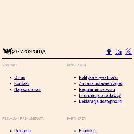
KONTAKT
REGULAMIN
O nas
Polityka Prywatności
Kontakt
Zmiana ustawień zgód
Napisz do nas
Regulamin serwisu
Informacje o nadawcy
Deklaracja dostępności
REKLAMA I PRENUMERATA
PARTNERZY
Reklama
E-kiosk.pl