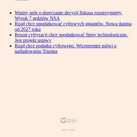
Ważny spór o doręczanie decyzji fiskusa rozstrzygnięty.
Wyrok 7 sędziów NSA
Rząd chce opodatkować cyfrowych gigantów. Nowa danina
od 2027 roku
Resort cyfryzacji chce opodatkować firmy technologiczne.
Jest projekt ustawy
Rząd chce podatku cyfrowego. Wicepremier mówi o
naśladowaniu Trumpa