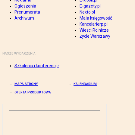
Reklama
E-kiosk.pl
Ogłoszenia
E-gazety.pl
Prenumerata
Nexto.pl
Archiwum
Mała księgowość
Kancelarierp.pl
Wieści Rolnicze
Życie Warszawy
NASZE WYDARZENIA
Szkolenia i konferencje
MAPA STRONY
KALENDARIUM
OFERTA PRODUKTOWA