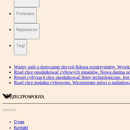
Polecane
Najnowsze
Tagi
Ważny spór o doręczanie decyzji fiskusa rozstrzygnięty. Wyr
Rząd chce opodatkować cyfrowych gigantów. Nowa danina od
Resort cyfryzacji chce opodatkować firmy technologiczne. Jest
Rząd chce podatku cyfrowego. Wicepremier mówi o naśladow
KONTAKT
O nas
Kontakt