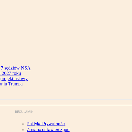
ok 7 sędziów NSA
 2027 roku
 projekt ustawy
aniu Trumpa
REGULAMIN
Polityka Prywatności
Zmiana ustawień zgód