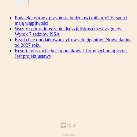
Podatek cyfrowy przyniesie budżetowi miliardy? Eksperci
mają wątpliwości
Ważny spór o doręczanie decyzji fiskusa rozstrzygnięty.
Wyrok 7 sędziów NSA
Rząd chce opodatkować cyfrowych gigantów. Nowa danina
od 2027 roku
Resort cyfryzacji chce opodatkować firmy technologiczne.
Jest projekt ustawy