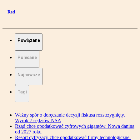
Red
Powiązane
Polecane
Najnowsze
Tagi
Ważny spór o doręczanie decyzji fiskusa rozstrzygnięty.
Wyrok 7 sędziów NSA
Rząd chce opodatkować cyfrowych gigantów. Nowa danina
od 2027 roku
Resort cyfryzacji chce opodatkować firmy technologiczne.