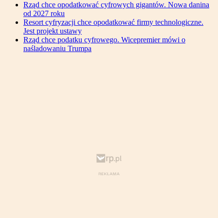
Rząd chce opodatkować cyfrowych gigantów. Nowa danina
od 2027 roku
Resort cyfryzacji chce opodatkować firmy technologiczne.
Jest projekt ustawy
Rząd chce podatku cyfrowego. Wicepremier mówi o
naśladowaniu Trumpa