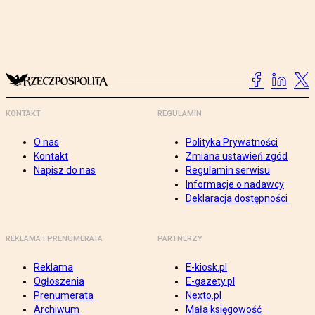
KONTAKT
REGULAMIN
O nas
Polityka Prywatności
Kontakt
Zmiana ustawień zgód
Napisz do nas
Regulamin serwisu
Informacje o nadawcy
Deklaracja dostępności
REKLAMA I PRENUMERATA
PARTNERZY
Reklama
E-kiosk.pl
Ogłoszenia
E-gazety.pl
Prenumerata
Nexto.pl
Archiwum
Mała księgowość