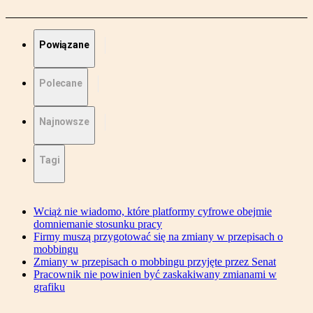
Powiązane
Polecane
Najnowsze
Tagi
Wciąż nie wiadomo, które platformy cyfrowe obejmie
domniemanie stosunku pracy
Firmy muszą przygotować się na zmiany w przepisach o
mobbingu
Zmiany w przepisach o mobbingu przyjęte przez Senat
Pracownik nie powinien być zaskakiwany zmianami w
grafiku