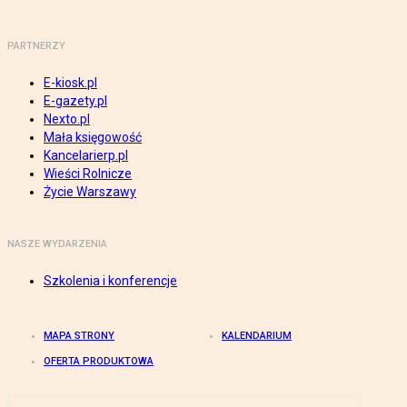
PARTNERZY
E-kiosk.pl
E-gazety.pl
Nexto.pl
Mała księgowość
Kancelarierp.pl
Wieści Rolnicze
Życie Warszawy
NASZE WYDARZENIA
Szkolenia i konferencje
MAPA STRONY
KALENDARIUM
OFERTA PRODUKTOWA