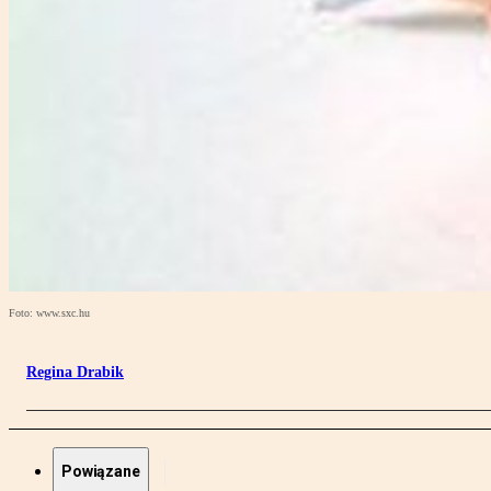
Foto: www.sxc.hu
Regina Drabik
Powiązane