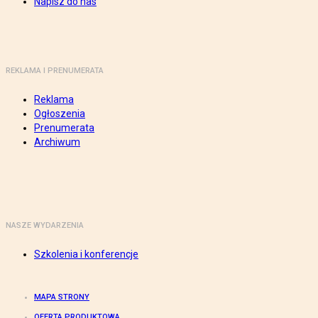
Napisz do nas
REKLAMA I PRENUMERATA
Reklama
Ogłoszenia
Prenumerata
Archiwum
NASZE WYDARZENIA
Szkolenia i konferencje
MAPA STRONY
OFERTA PRODUKTOWA