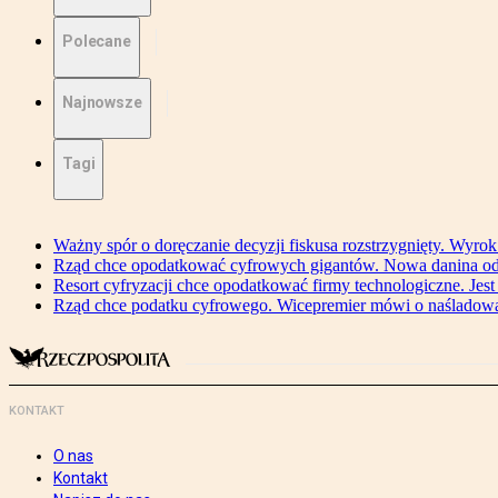
Polecane
Najnowsze
Tagi
Ważny spór o doręczanie decyzji fiskusa rozstrzygnięty. Wyr
Rząd chce opodatkować cyfrowych gigantów. Nowa danina od
Resort cyfryzacji chce opodatkować firmy technologiczne. Jest
Rząd chce podatku cyfrowego. Wicepremier mówi o naśladow
KONTAKT
O nas
Kontakt