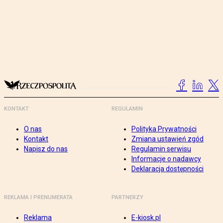
KONTAKT
REGULAMIN
O nas
Polityka Prywatności
Kontakt
Zmiana ustawień zgód
Napisz do nas
Regulamin serwisu
Informacje o nadawcy
Deklaracja dostępności
REKLAMA I PRENUMERATA
PARTNERZY
Reklama
E-kiosk.pl