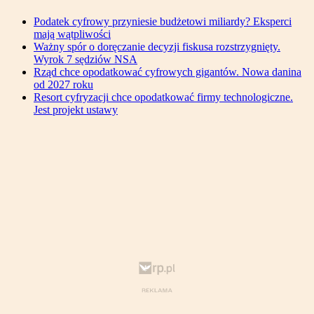
Podatek cyfrowy przyniesie budżetowi miliardy? Eksperci
mają wątpliwości
Ważny spór o doręczanie decyzji fiskusa rozstrzygnięty.
Wyrok 7 sędziów NSA
Rząd chce opodatkować cyfrowych gigantów. Nowa danina
od 2027 roku
Resort cyfryzacji chce opodatkować firmy technologiczne.
Jest projekt ustawy