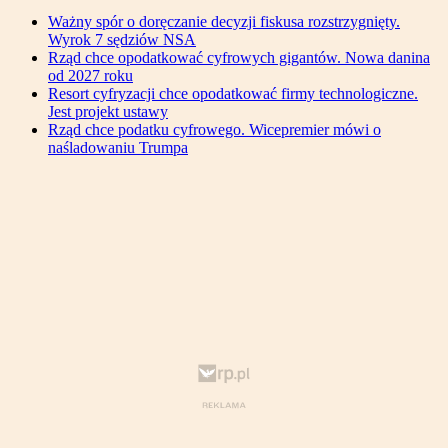
Ważny spór o doręczanie decyzji fiskusa rozstrzygnięty.
Wyrok 7 sędziów NSA
Rząd chce opodatkować cyfrowych gigantów. Nowa danina
od 2027 roku
Resort cyfryzacji chce opodatkować firmy technologiczne.
Jest projekt ustawy
Rząd chce podatku cyfrowego. Wicepremier mówi o
naśladowaniu Trumpa