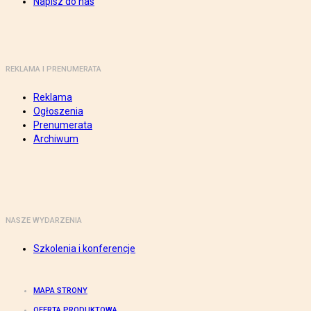
Napisz do nas
REKLAMA I PRENUMERATA
Reklama
Ogłoszenia
Prenumerata
Archiwum
NASZE WYDARZENIA
Szkolenia i konferencje
MAPA STRONY
OFERTA PRODUKTOWA