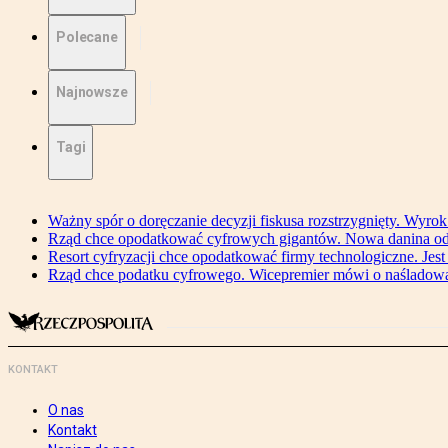
Polecane
Najnowsze
Tagi
Ważny spór o doręczanie decyzji fiskusa rozstrzygnięty. Wyr
Rząd chce opodatkować cyfrowych gigantów. Nowa danina od
Resort cyfryzacji chce opodatkować firmy technologiczne. Jest
Rząd chce podatku cyfrowego. Wicepremier mówi o naśladow
KONTAKT
O nas
Kontakt