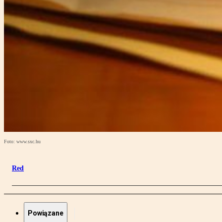
Foto: www.sxc.hu
Red
Powiązane