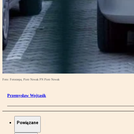
Foto: Fotorzepa, Piotr Nowak PN Piotr Nowak
Przemysław Wojtasik
Powiązane