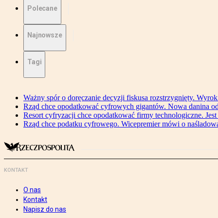
Polecane
Najnowsze
Tagi
Ważny spór o doręczanie decyzji fiskusa rozstrzygnięty. Wyr
Rząd chce opodatkować cyfrowych gigantów. Nowa danina od
Resort cyfryzacji chce opodatkować firmy technologiczne. Jest
Rząd chce podatku cyfrowego. Wicepremier mówi o naśladow
KONTAKT
O nas
Kontakt
Napisz do nas