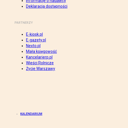
Informacje o nadawcy
Deklaracja dostępności
PARTNERZY
E-kiosk.pl
E-gazety.pl
Nexto.pl
Mała księgowość
Kancelarierp.pl
Wieści Rolnicze
Życie Warszawy
KALENDARIUM