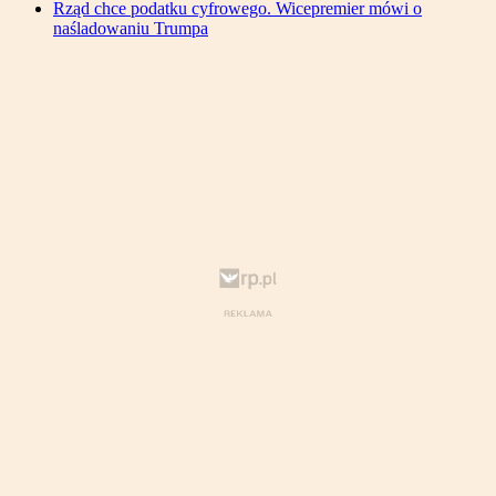
Rząd chce podatku cyfrowego. Wicepremier mówi o
naśladowaniu Trumpa