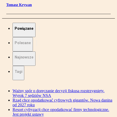
Tomasz Krywan
Powiązane
Polecane
Najnowsze
Tagi
Ważny spór o doręczanie decyzji fiskusa rozstrzygnięty.
Wyrok 7 sędziów NSA
Rząd chce opodatkować cyfrowych gigantów. Nowa danina
od 2027 roku
Resort cyfryzacji chce opodatkować firmy technologiczne.
Jest projekt ustawy