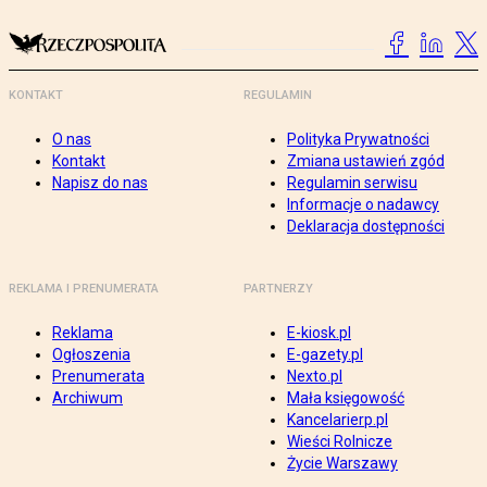
KONTAKT
REGULAMIN
O nas
Polityka Prywatności
Kontakt
Zmiana ustawień zgód
Napisz do nas
Regulamin serwisu
Informacje o nadawcy
Deklaracja dostępności
REKLAMA I PRENUMERATA
PARTNERZY
Reklama
E-kiosk.pl
Ogłoszenia
E-gazety.pl
Prenumerata
Nexto.pl
Archiwum
Mała księgowość
Kancelarierp.pl
Wieści Rolnicze
Życie Warszawy