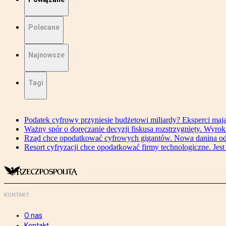
Polecane
Najnowsze
Tagi
Podatek cyfrowy przyniesie budżetowi miliardy? Eksperci maj
Ważny spór o doręczanie decyzji fiskusa rozstrzygnięty. Wyr
Rząd chce opodatkować cyfrowych gigantów. Nowa danina od
Resort cyfryzacji chce opodatkować firmy technologiczne. Jest
KONTAKT
O nas
Kontakt