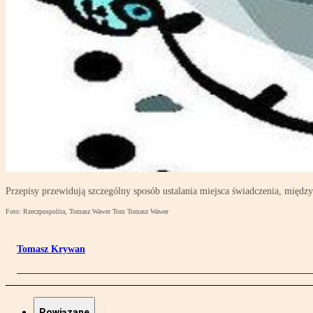
Przepisy przewidują szczególny sposób ustalania miejsca świadczenia, międz
Foto: Rzeczpospolita, Tomasz Wawer Tom Tomasz Wawer
Tomasz Krywan
Powiązane