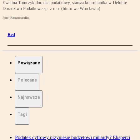
Ewelina Tomczyk doradca podatkowy, starsza konsultantka w Deloitte
Doradztwo Podatkowe sp. z o.o. (biuro we Wrocławiu)
Foto: Rzeczpospolita
Red
Powiązane
Polecane
Najnowsze
Tagi
Podatek cyfrowy przyniesie budżetowi miliardy? Eksperci