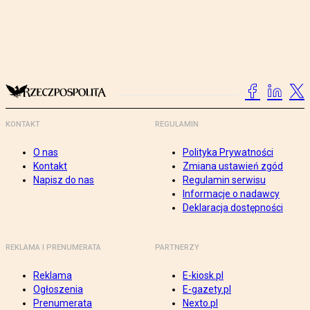
KONTAKT
REGULAMIN
O nas
Polityka Prywatności
Kontakt
Zmiana ustawień zgód
Napisz do nas
Regulamin serwisu
Informacje o nadawcy
Deklaracja dostępności
REKLAMA I PRENUMERATA
PARTNERZY
Reklama
E-kiosk.pl
Ogłoszenia
E-gazety.pl
Prenumerata
Nexto.pl