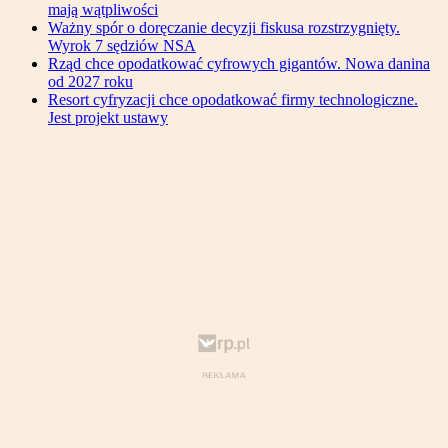
mają wątpliwości
Ważny spór o doręczanie decyzji fiskusa rozstrzygnięty.
Wyrok 7 sędziów NSA
Rząd chce opodatkować cyfrowych gigantów. Nowa danina
od 2027 roku
Resort cyfryzacji chce opodatkować firmy technologiczne.
Jest projekt ustawy