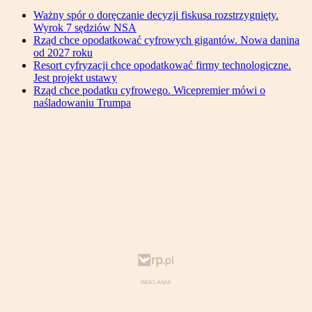
Ważny spór o doręczanie decyzji fiskusa rozstrzygnięty.
Wyrok 7 sędziów NSA
Rząd chce opodatkować cyfrowych gigantów. Nowa danina
od 2027 roku
Resort cyfryzacji chce opodatkować firmy technologiczne.
Jest projekt ustawy
Rząd chce podatku cyfrowego. Wicepremier mówi o
naśladowaniu Trumpa