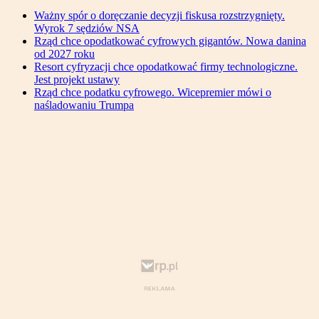
Ważny spór o doręczanie decyzji fiskusa rozstrzygnięty.
Wyrok 7 sędziów NSA
Rząd chce opodatkować cyfrowych gigantów. Nowa danina
od 2027 roku
Resort cyfryzacji chce opodatkować firmy technologiczne.
Jest projekt ustawy
Rząd chce podatku cyfrowego. Wicepremier mówi o
naśladowaniu Trumpa