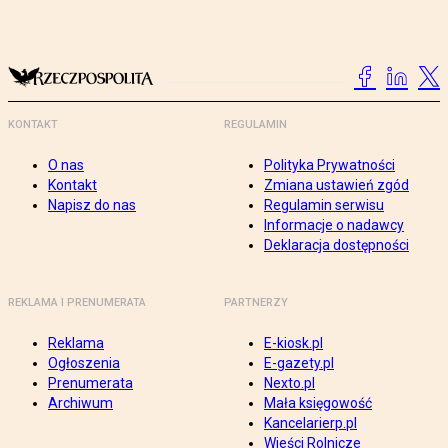
KONTAKT
REGULAMIN
O nas
Polityka Prywatności
Kontakt
Zmiana ustawień zgód
Napisz do nas
Regulamin serwisu
Informacje o nadawcy
Deklaracja dostępności
REKLAMA I PRENUMERATA
PARTNERZY
Reklama
E-kiosk.pl
Ogłoszenia
E-gazety.pl
Prenumerata
Nexto.pl
Archiwum
Mała księgowość
Kancelarierp.pl
Wieści Rolnicze