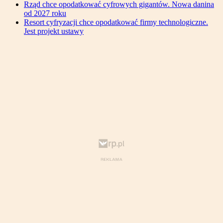
Rząd chce opodatkować cyfrowych gigantów. Nowa danina
od 2027 roku
Resort cyfryzacji chce opodatkować firmy technologiczne.
Jest projekt ustawy