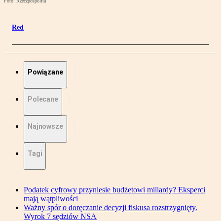
Foto: Rzeczpospolita
Red
Powiązane
Polecane
Najnowsze
Tagi
Podatek cyfrowy przyniesie budżetowi miliardy? Eksperci
mają wątpliwości
Ważny spór o doręczanie decyzji fiskusa rozstrzygnięty.
Wyrok 7 sędziów NSA