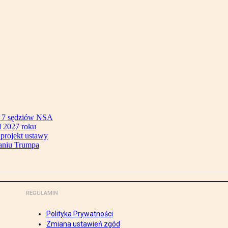
ok 7 sędziów NSA
 2027 roku
 projekt ustawy
aniu Trumpa
REGULAMIN
Polityka Prywatności
Zmiana ustawień zgód