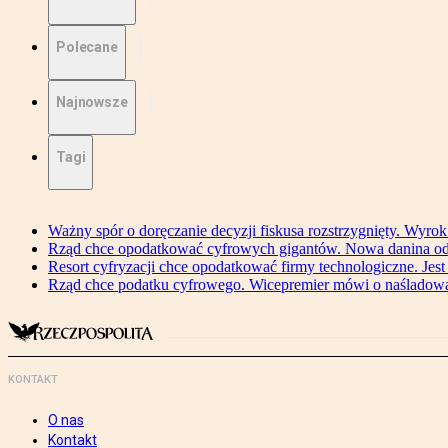
Polecane
Najnowsze
Tagi
Ważny spór o doręczanie decyzji fiskusa rozstrzygnięty. Wyr
Rząd chce opodatkować cyfrowych gigantów. Nowa danina od
Resort cyfryzacji chce opodatkować firmy technologiczne. Jest
Rząd chce podatku cyfrowego. Wicepremier mówi o naśladow
KONTAKT
O nas
Kontakt