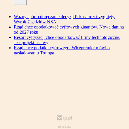
Ważny spór o doręczanie decyzji fiskusa rozstrzygnięty.
Wyrok 7 sędziów NSA
Rząd chce opodatkować cyfrowych gigantów. Nowa danina
od 2027 roku
Resort cyfryzacji chce opodatkować firmy technologiczne.
Jest projekt ustawy
Rząd chce podatku cyfrowego. Wicepremier mówi o
naśladowaniu Trumpa