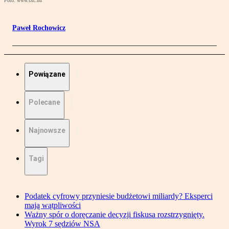
Foto: www.sxc.hu
Paweł Rochowicz
Powiązane
Polecane
Najnowsze
Tagi
Podatek cyfrowy przyniesie budżetowi miliardy? Eksperci
mają wątpliwości
Ważny spór o doręczanie decyzji fiskusa rozstrzygnięty.
Wyrok 7 sędziów NSA