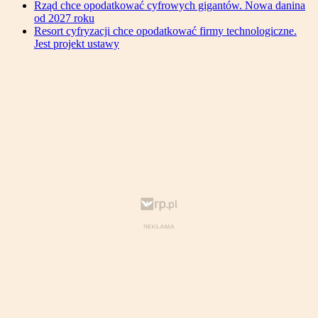
Rząd chce opodatkować cyfrowych gigantów. Nowa danina
od 2027 roku
Resort cyfryzacji chce opodatkować firmy technologiczne.
Jest projekt ustawy