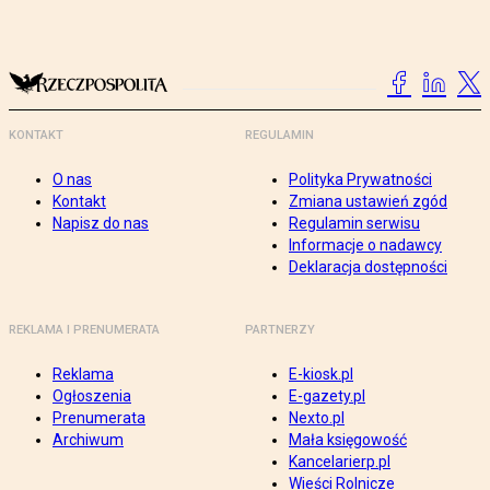
KONTAKT
REGULAMIN
O nas
Polityka Prywatności
Kontakt
Zmiana ustawień zgód
Napisz do nas
Regulamin serwisu
Informacje o nadawcy
Deklaracja dostępności
REKLAMA I PRENUMERATA
PARTNERZY
Reklama
E-kiosk.pl
Ogłoszenia
E-gazety.pl
Prenumerata
Nexto.pl
Archiwum
Mała księgowość
Kancelarierp.pl
Wieści Rolnicze