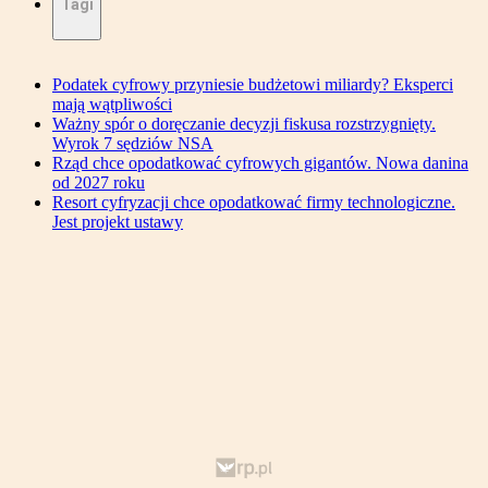
Tagi
Podatek cyfrowy przyniesie budżetowi miliardy? Eksperci
mają wątpliwości
Ważny spór o doręczanie decyzji fiskusa rozstrzygnięty.
Wyrok 7 sędziów NSA
Rząd chce opodatkować cyfrowych gigantów. Nowa danina
od 2027 roku
Resort cyfryzacji chce opodatkować firmy technologiczne.
Jest projekt ustawy