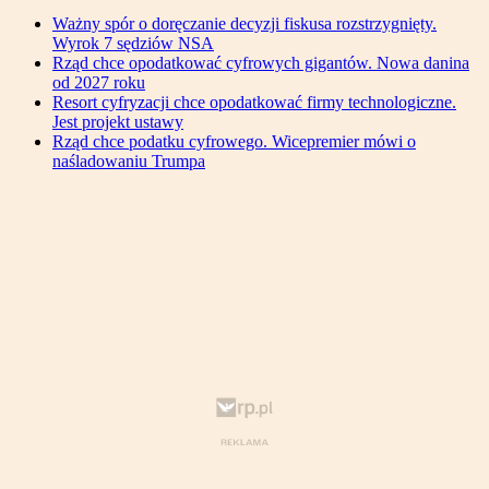
Ważny spór o doręczanie decyzji fiskusa rozstrzygnięty.
Wyrok 7 sędziów NSA
Rząd chce opodatkować cyfrowych gigantów. Nowa danina
od 2027 roku
Resort cyfryzacji chce opodatkować firmy technologiczne.
Jest projekt ustawy
Rząd chce podatku cyfrowego. Wicepremier mówi o
naśladowaniu Trumpa