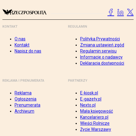
KONTAKT
REGULAMIN
O nas
Polityka Prywatności
Kontakt
Zmiana ustawień zgód
Napisz do nas
Regulamin serwisu
Informacje o nadawcy
Deklaracja dostępności
REKLAMA I PRENUMERATA
PARTNERZY
Reklama
E-kiosk.pl
Ogłoszenia
E-gazety.pl
Prenumerata
Nexto.pl
Archiwum
Mała księgowość
Kancelarierp.pl
Wieści Rolnicze
Życie Warszawy