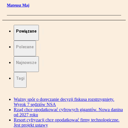
Mateusz Maj
Powiązane
Polecane
Najnowsze
Tagi
Ważny spór o doręczanie decyzji fiskusa rozstrzygnięty.
Wyrok 7 sędziów NSA
Rząd chce opodatkować cyfrowych gigantów. Nowa danina
od 2027 roku
Resort cyfryzacji chce opodatkować firmy technologiczne.
Jest projekt ustawy