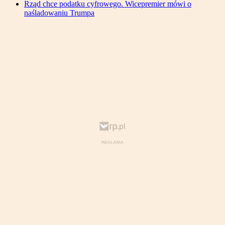
Rząd chce podatku cyfrowego. Wicepremier mówi o
naśladowaniu Trumpa