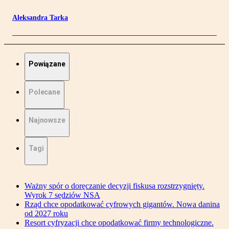
Aleksandra Tarka
Powiązane
Polecane
Najnowsze
Tagi
Ważny spór o doręczanie decyzji fiskusa rozstrzygnięty.
Wyrok 7 sędziów NSA
Rząd chce opodatkować cyfrowych gigantów. Nowa danina
od 2027 roku
Resort cyfryzacji chce opodatkować firmy technologiczne.