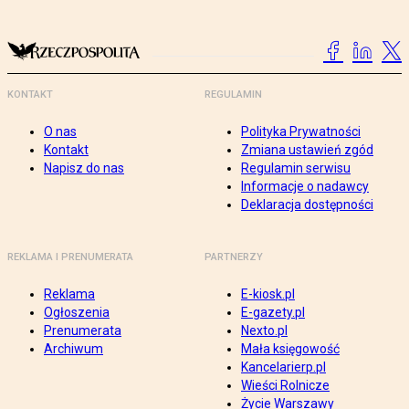
KONTAKT
REGULAMIN
O nas
Polityka Prywatności
Kontakt
Zmiana ustawień zgód
Napisz do nas
Regulamin serwisu
Informacje o nadawcy
Deklaracja dostępności
REKLAMA I PRENUMERATA
PARTNERZY
Reklama
E-kiosk.pl
Ogłoszenia
E-gazety.pl
Prenumerata
Nexto.pl
Archiwum
Mała księgowość
Kancelarierp.pl
Wieści Rolnicze
Życie Warszawy