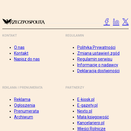
KONTAKT
REGULAMIN
O nas
Polityka Prywatności
Kontakt
Zmiana ustawień zgód
Napisz do nas
Regulamin serwisu
Informacje o nadawcy
Deklaracja dostępności
REKLAMA I PRENUMERATA
PARTNERZY
Reklama
E-kiosk.pl
Ogłoszenia
E-gazety.pl
Prenumerata
Nexto.pl
Archiwum
Mała księgowość
Kancelarierp.pl
Wieści Rolnicze