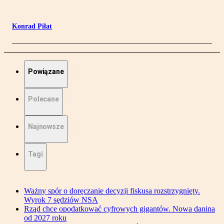
Konrad Piłat
Powiązane
Polecane
Najnowsze
Tagi
Ważny spór o doręczanie decyzji fiskusa rozstrzygnięty.
Wyrok 7 sędziów NSA
Rząd chce opodatkować cyfrowych gigantów. Nowa danina
od 2027 roku