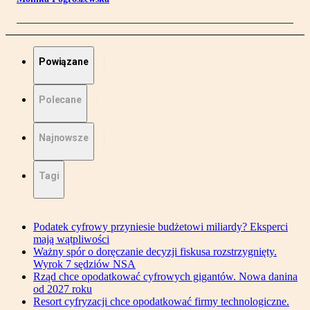
Powiązane
Polecane
Najnowsze
Tagi
Podatek cyfrowy przyniesie budżetowi miliardy? Eksperci
mają wątpliwości
Ważny spór o doręczanie decyzji fiskusa rozstrzygnięty.
Wyrok 7 sędziów NSA
Rząd chce opodatkować cyfrowych gigantów. Nowa danina
od 2027 roku
Resort cyfryzacji chce opodatkować firmy technologiczne.