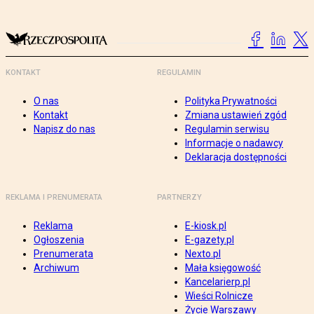
KONTAKT
REGULAMIN
O nas
Polityka Prywatności
Kontakt
Zmiana ustawień zgód
Napisz do nas
Regulamin serwisu
Informacje o nadawcy
Deklaracja dostępności
REKLAMA I PRENUMERATA
PARTNERZY
Reklama
E-kiosk.pl
Ogłoszenia
E-gazety.pl
Prenumerata
Nexto.pl
Archiwum
Mała księgowość
Kancelarierp.pl
Wieści Rolnicze
Życie Warszawy