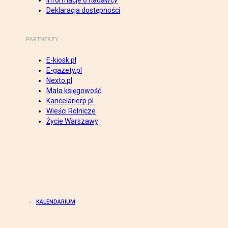
Informacje o nadawcy
Deklaracja dostępności
PARTNERZY
E-kiosk.pl
E-gazety.pl
Nexto.pl
Mała księgowość
Kancelarierp.pl
Wieści Rolnicze
Życie Warszawy
KALENDARIUM