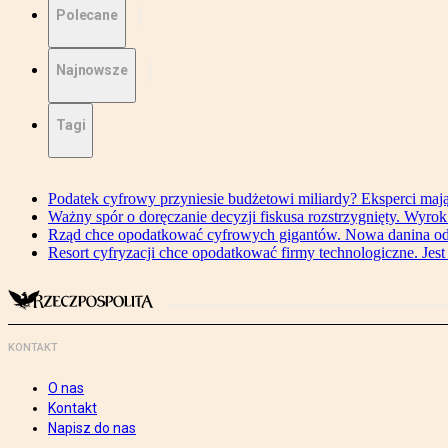
Polecane
Najnowsze
Tagi
Podatek cyfrowy przyniesie budżetowi miliardy? Eksperci maj
Ważny spór o doręczanie decyzji fiskusa rozstrzygnięty. Wyr
Rząd chce opodatkować cyfrowych gigantów. Nowa danina od
Resort cyfryzacji chce opodatkować firmy technologiczne. Jest
KONTAKT
O nas
Kontakt
Napisz do nas