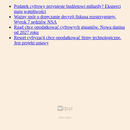
Podatek cyfrowy przyniesie budżetowi miliardy? Eksperci
mają wątpliwości
Ważny spór o doręczanie decyzji fiskusa rozstrzygnięty.
Wyrok 7 sędziów NSA
Rząd chce opodatkować cyfrowych gigantów. Nowa danina
od 2027 roku
Resort cyfryzacji chce opodatkować firmy technologiczne.
Jest projekt ustawy