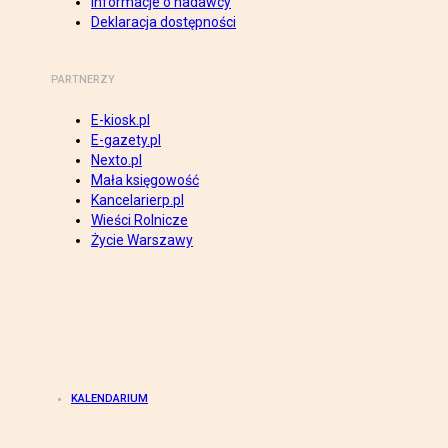
Informacje o nadawcy
Deklaracja dostępności
PARTNERZY
E-kiosk.pl
E-gazety.pl
Nexto.pl
Mała księgowość
Kancelarierp.pl
Wieści Rolnicze
Życie Warszawy
KALENDARIUM