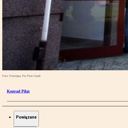
Foto: Fotorzepa, Pio Piotr Guzik
Konrad Piłat
Powiązane