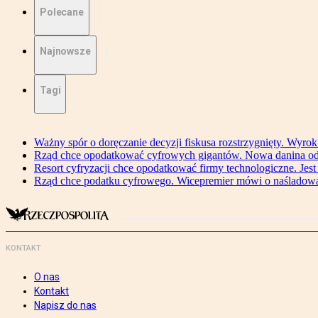
Polecane
Najnowsze
Tagi
Ważny spór o doręczanie decyzji fiskusa rozstrzygnięty. Wyr
Rząd chce opodatkować cyfrowych gigantów. Nowa danina od
Resort cyfryzacji chce opodatkować firmy technologiczne. Jest
Rząd chce podatku cyfrowego. Wicepremier mówi o naśladow
KONTAKT
O nas
Kontakt
Napisz do nas