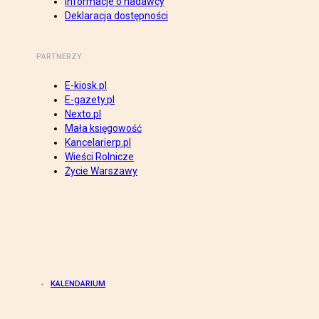
Informacje o nadawcy
Deklaracja dostępności
PARTNERZY
E-kiosk.pl
E-gazety.pl
Nexto.pl
Mała księgowość
Kancelarierp.pl
Wieści Rolnicze
Życie Warszawy
KALENDARIUM