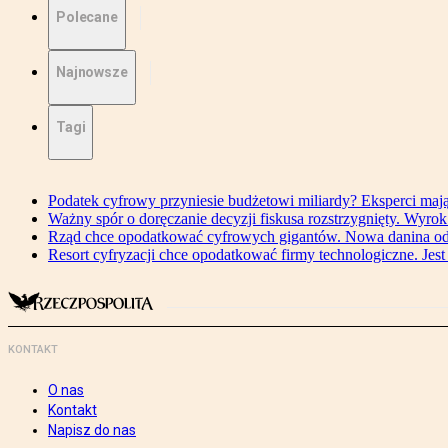
Polecane
Najnowsze
Tagi
Podatek cyfrowy przyniesie budżetowi miliardy? Eksperci maj
Ważny spór o doręczanie decyzji fiskusa rozstrzygnięty. Wyr
Rząd chce opodatkować cyfrowych gigantów. Nowa danina od
Resort cyfryzacji chce opodatkować firmy technologiczne. Jest
KONTAKT
O nas
Kontakt
Napisz do nas