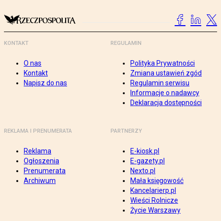
KONTAKT
REGULAMIN
O nas
Polityka Prywatności
Kontakt
Zmiana ustawień zgód
Napisz do nas
Regulamin serwisu
Informacje o nadawcy
Deklaracja dostępności
REKLAMA I PRENUMERATA
PARTNERZY
Reklama
E-kiosk.pl
Ogłoszenia
E-gazety.pl
Prenumerata
Nexto.pl
Archiwum
Mała księgowość
Kancelarierp.pl
Wieści Rolnicze
Życie Warszawy