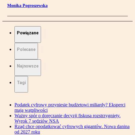
Monika Pogroszewska
Powiązane
Polecane
Najnowsze
Tagi
Podatek cyfrowy przyniesie budżetowi miliardy? Eksperci
mają wątpliwości
Ważny spór o doręczanie decyzji fiskusa rozstrzygnięty.
Wyrok 7 sędziów NSA
Rząd chce opodatkować cyfrowych gigantów. Nowa danina
od 2027 roku