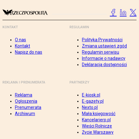
KONTAKT
REGULAMIN
O nas
Polityka Prywatności
Kontakt
Zmiana ustawień zgód
Napisz do nas
Regulamin serwisu
Informacje o nadawcy
Deklaracja dostępności
REKLAMA I PRENUMERATA
PARTNERZY
Reklama
E-kiosk.pl
Ogłoszenia
E-gazety.pl
Prenumerata
Nexto.pl
Archiwum
Mała księgowość
Kancelarierp.pl
Wieści Rolnicze
Życie Warszawy