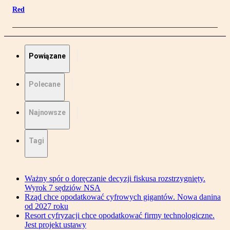
Red
Powiązane
Polecane
Najnowsze
Tagi
Ważny spór o doręczanie decyzji fiskusa rozstrzygnięty.
Wyrok 7 sędziów NSA
Rząd chce opodatkować cyfrowych gigantów. Nowa danina
od 2027 roku
Resort cyfryzacji chce opodatkować firmy technologiczne.
Jest projekt ustawy