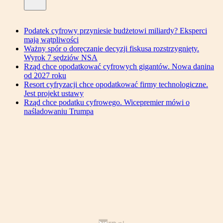
Podatek cyfrowy przyniesie budżetowi miliardy? Eksperci
mają wątpliwości
Ważny spór o doręczanie decyzji fiskusa rozstrzygnięty.
Wyrok 7 sędziów NSA
Rząd chce opodatkować cyfrowych gigantów. Nowa danina
od 2027 roku
Resort cyfryzacji chce opodatkować firmy technologiczne.
Jest projekt ustawy
Rząd chce podatku cyfrowego. Wicepremier mówi o
naśladowaniu Trumpa