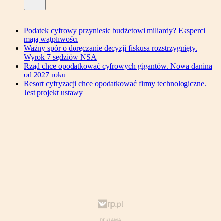
Podatek cyfrowy przyniesie budżetowi miliardy? Eksperci
mają wątpliwości
Ważny spór o doręczanie decyzji fiskusa rozstrzygnięty.
Wyrok 7 sędziów NSA
Rząd chce opodatkować cyfrowych gigantów. Nowa danina
od 2027 roku
Resort cyfryzacji chce opodatkować firmy technologiczne.
Jest projekt ustawy