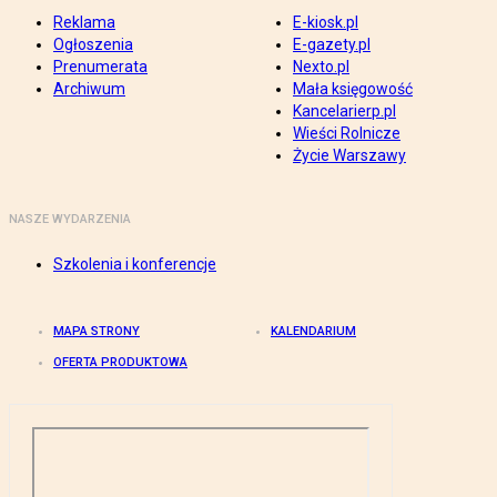
Reklama
E-kiosk.pl
Ogłoszenia
E-gazety.pl
Prenumerata
Nexto.pl
Archiwum
Mała księgowość
Kancelarierp.pl
Wieści Rolnicze
Życie Warszawy
NASZE WYDARZENIA
Szkolenia i konferencje
MAPA STRONY
KALENDARIUM
OFERTA PRODUKTOWA