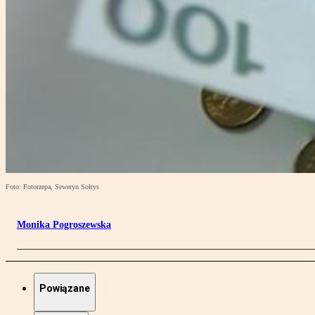
Foto: Fotorzepa, Seweryn Sołtys
Monika Pogroszewska
Powiązane