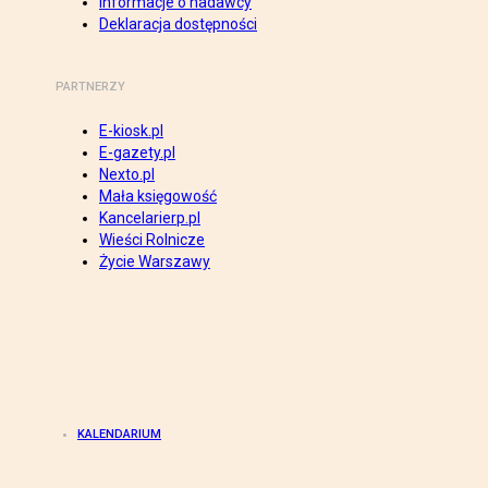
Informacje o nadawcy
Deklaracja dostępności
PARTNERZY
E-kiosk.pl
E-gazety.pl
Nexto.pl
Mała księgowość
Kancelarierp.pl
Wieści Rolnicze
Życie Warszawy
KALENDARIUM