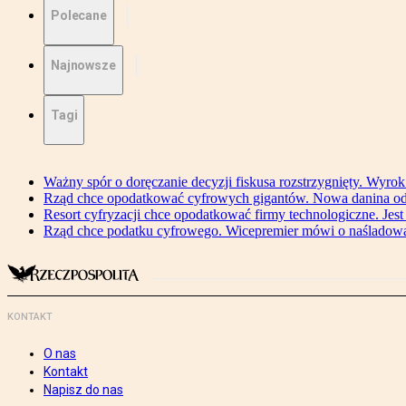
Polecane
Najnowsze
Tagi
Ważny spór o doręczanie decyzji fiskusa rozstrzygnięty. Wyr
Rząd chce opodatkować cyfrowych gigantów. Nowa danina od
Resort cyfryzacji chce opodatkować firmy technologiczne. Jest
Rząd chce podatku cyfrowego. Wicepremier mówi o naśladow
KONTAKT
O nas
Kontakt
Napisz do nas