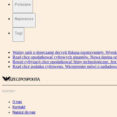
Polecane
Najnowsze
Tagi
Ważny spór o doręczanie decyzji fiskusa rozstrzygnięty. Wyr
Rząd chce opodatkować cyfrowych gigantów. Nowa danina od
Resort cyfryzacji chce opodatkować firmy technologiczne. Jest
Rząd chce podatku cyfrowego. Wicepremier mówi o naśladow
KONTAKT
O nas
Kontakt
Napisz do nas