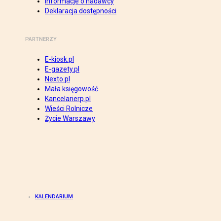
Informacje o nadawcy
Deklaracja dostępności
PARTNERZY
E-kiosk.pl
E-gazety.pl
Nexto.pl
Mała księgowość
Kancelarierp.pl
Wieści Rolnicze
Życie Warszawy
KALENDARIUM