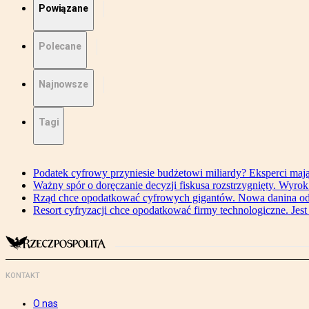
Powiązane
Polecane
Najnowsze
Tagi
Podatek cyfrowy przyniesie budżetowi miliardy? Eksperci maj
Ważny spór o doręczanie decyzji fiskusa rozstrzygnięty. Wyr
Rząd chce opodatkować cyfrowych gigantów. Nowa danina od
Resort cyfryzacji chce opodatkować firmy technologiczne. Jest
KONTAKT
O nas