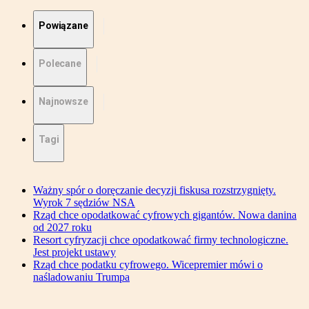
Powiązane
Polecane
Najnowsze
Tagi
Ważny spór o doręczanie decyzji fiskusa rozstrzygnięty.
Wyrok 7 sędziów NSA
Rząd chce opodatkować cyfrowych gigantów. Nowa danina
od 2027 roku
Resort cyfryzacji chce opodatkować firmy technologiczne.
Jest projekt ustawy
Rząd chce podatku cyfrowego. Wicepremier mówi o
naśladowaniu Trumpa