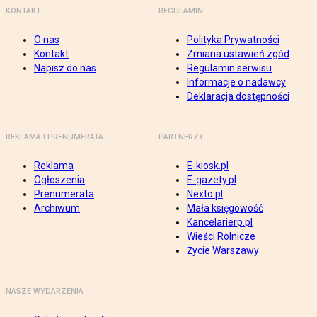
KONTAKT
REGULAMIN
O nas
Polityka Prywatności
Kontakt
Zmiana ustawień zgód
Napisz do nas
Regulamin serwisu
Informacje o nadawcy
Deklaracja dostępności
REKLAMA I PRENUMERATA
PARTNERZY
Reklama
E-kiosk.pl
Ogłoszenia
E-gazety.pl
Prenumerata
Nexto.pl
Archiwum
Mała księgowość
Kancelarierp.pl
Wieści Rolnicze
Życie Warszawy
NASZE WYDARZENIA