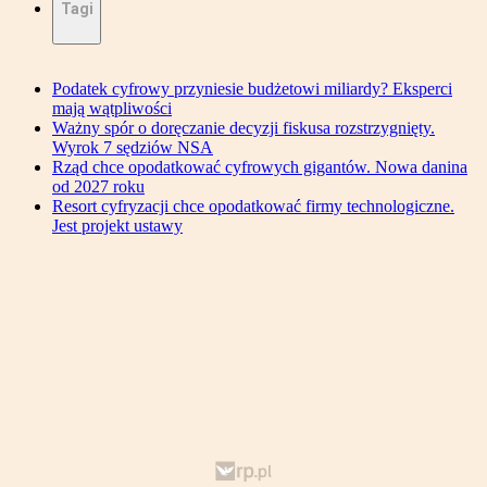
Tagi
Podatek cyfrowy przyniesie budżetowi miliardy? Eksperci
mają wątpliwości
Ważny spór o doręczanie decyzji fiskusa rozstrzygnięty.
Wyrok 7 sędziów NSA
Rząd chce opodatkować cyfrowych gigantów. Nowa danina
od 2027 roku
Resort cyfryzacji chce opodatkować firmy technologiczne.
Jest projekt ustawy