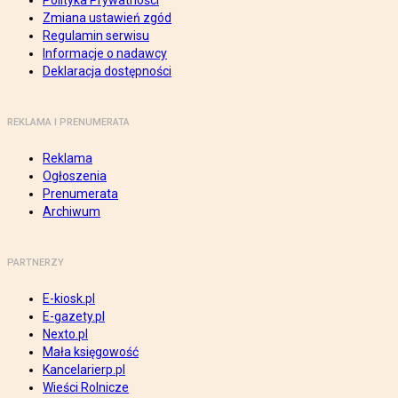
Polityka Prywatności
Zmiana ustawień zgód
Regulamin serwisu
Informacje o nadawcy
Deklaracja dostępności
REKLAMA I PRENUMERATA
Reklama
Ogłoszenia
Prenumerata
Archiwum
PARTNERZY
E-kiosk.pl
E-gazety.pl
Nexto.pl
Mała księgowość
Kancelarierp.pl
Wieści Rolnicze