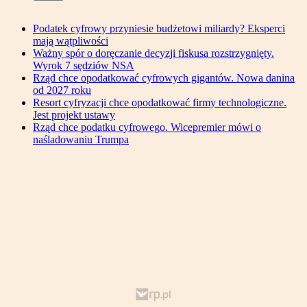
Podatek cyfrowy przyniesie budżetowi miliardy? Eksperci
mają wątpliwości
Ważny spór o doręczanie decyzji fiskusa rozstrzygnięty.
Wyrok 7 sędziów NSA
Rząd chce opodatkować cyfrowych gigantów. Nowa danina
od 2027 roku
Resort cyfryzacji chce opodatkować firmy technologiczne.
Jest projekt ustawy
Rząd chce podatku cyfrowego. Wicepremier mówi o
naśladowaniu Trumpa