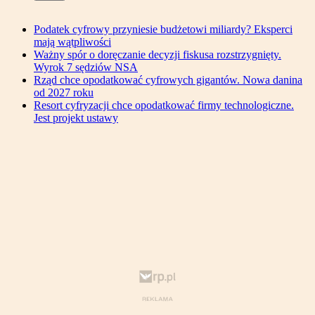
Podatek cyfrowy przyniesie budżetowi miliardy? Eksperci
mają wątpliwości
Ważny spór o doręczanie decyzji fiskusa rozstrzygnięty.
Wyrok 7 sędziów NSA
Rząd chce opodatkować cyfrowych gigantów. Nowa danina
od 2027 roku
Resort cyfryzacji chce opodatkować firmy technologiczne.
Jest projekt ustawy