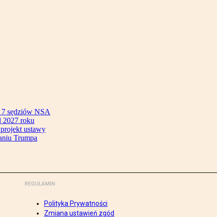
ok 7 sędziów NSA
 2027 roku
 projekt ustawy
aniu Trumpa
REGULAMIN
Polityka Prywatności
Zmiana ustawień zgód