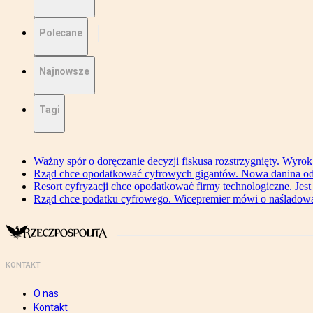
Polecane
Najnowsze
Tagi
Ważny spór o doręczanie decyzji fiskusa rozstrzygnięty. Wyr
Rząd chce opodatkować cyfrowych gigantów. Nowa danina od
Resort cyfryzacji chce opodatkować firmy technologiczne. Jest
Rząd chce podatku cyfrowego. Wicepremier mówi o naśladow
KONTAKT
O nas
Kontakt